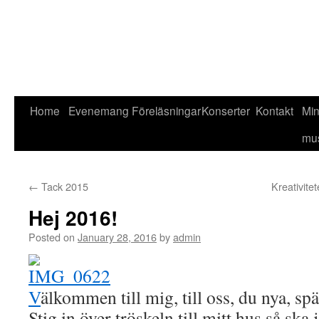
Home
Evenemang
Föreläsningar
Konserter
Kontakt
Mi
mu
←
Tack 2015
Kreativit
Hej 2016!
Posted on
January 28, 2016
by
admin
V
älkommen till mig, till oss, du nya, sp
Stig in över tröskeln till mitt hus så ska