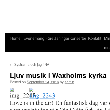
Home
Evenemang
Föreläsningar
Konserter
Kontakt
Mi
mu
←
Systrarna och jag i NA
Ljuv musik i Waxholms kyrka
Posted on
September 14, 2016
by
admin
Love is in the air! En fantastisk dag var 
som var bjudna när Ola Gelin fick sin 